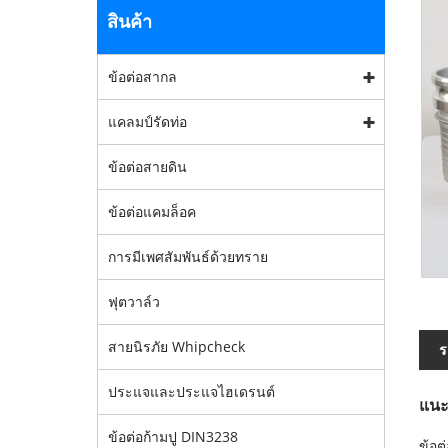
สินค้า
ข้อต่อสากล
แคลมป์รัดท่อ
ข้อต่อสายดิน
ข้อต่อแคมล็อค
การมีเพศสัมพันธ์ด้วยทราย
ฟุตวาล์ว
สายนิรภัย Whipcheck
ร
ประแจและประแจไฮเดรนต์
แนะ
ข้อต่อก้ามปู DIN3238
ข้อต