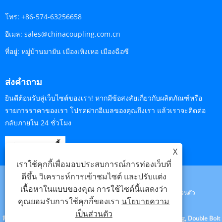
โทร:
+86-574-63256658
อีเมล:
sales@chinacoupling.com.cn
ที่อยู่:
หมู่บ้านมายัน เมืองเหิงเหอ เมืองฉือซี
ส่งคำถาม
ยินดีต้อนรับสู่เว็บไซต์ของเรา! หากมีข้อสงสัยเกี่ยวกับผลิตภัณฑ์หรือ
รายการราคาของเรา โปรดฝากอีเมลของคุณถึงเรา แล้วเราจะติดต่อ
กลับภายใน 24 ชั่วโมง
สอบถามตอนนี้
X
เราใช้คุกกี้เพื่อมอบประสบการณ์การท่องเว็บที่
ดีขึ้น วิเคราะห์การเข้าชมไซต์ และปรับแต่ง
เนื้อหาในแบบของคุณ การใช้ไซต์นี้แสดงว่า
Links
Sitemap
RSS
XML
นโยบายความเป็นส่วนตัว
คุณยอมรับการใช้คุกกี้ของเรา
นโยบายความ
เป็นส่วนตัว
ลิขสิทธิ์ © 2023 Cixi Beideli Pipe Fitting Co.,Ltd. - Universal Coupling, Double Bolt