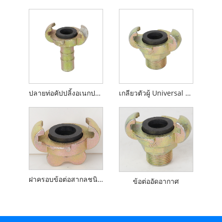
ปลายท่อคัปปลิ้งอเนกประสงค์แบบยุโรปไม่มีปลอกคอ
เกลียวตัวผู้ Universal Coupling ประเภทยุโรป
ฝาครอบข้อต่อสากลชนิดยุโรป
ข้อต่ออัดอากาศ