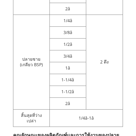
2â
1/4â
3/8â
1/2â
3/4â
ปลายชาย
2 ดึง
(เกลียว BSP)
1â
1-1/4â
1-1/2â
2â
สิ้นสุดที่ว่าง
1/4â-1â
เปล่า
คุณลักษณะของผลิตภัณฑ์และการใช้งานของปลาย