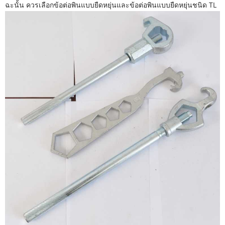
ฉะนั้น ควรเลือกข้อต่อพินแบบยืดหยุ่นและข้อต่อพินแบบยืดหยุ่นชนิด TL