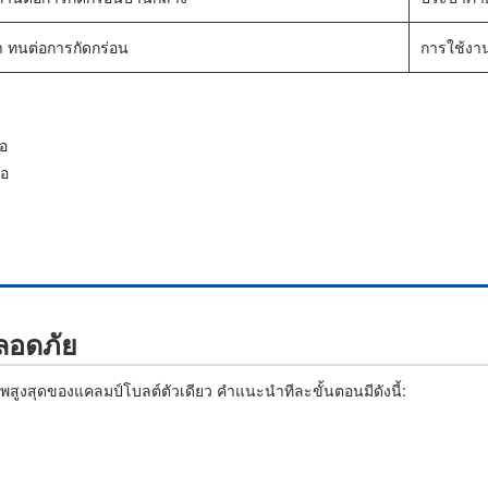
า ทนต่อการกัดกร่อน
การใช้งา
มอ
มอ
ลอดภัย
ภาพสูงสุดของแคลมป์โบลต์ตัวเดียว คำแนะนำทีละขั้นตอนมีดังนี้: