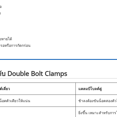
อ
บ
ยหายได้
รอหรือการกัดกร่อน
 กับ Double Bolt Clamps
เดี่ยว
แคลมป์โบลต์คู่
นน็อตตัวเดียวให้แน่น
ช้าลงต้องขันน็อตสองตัว
ยิ่งขึ้น เหมาะสำหรับการใ