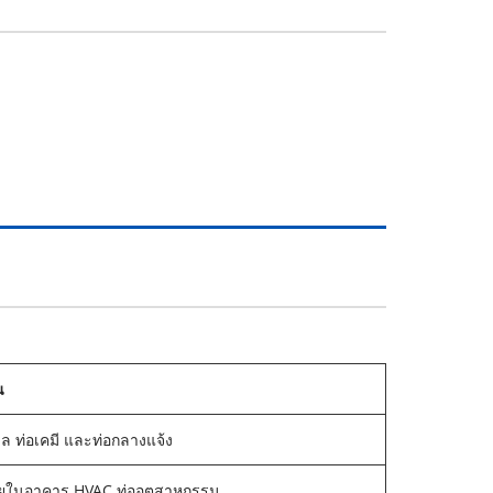
น
ล ท่อเคมี และท่อกลางแจ้ง
ในอาคาร HVAC ท่ออุตสาหกรรม