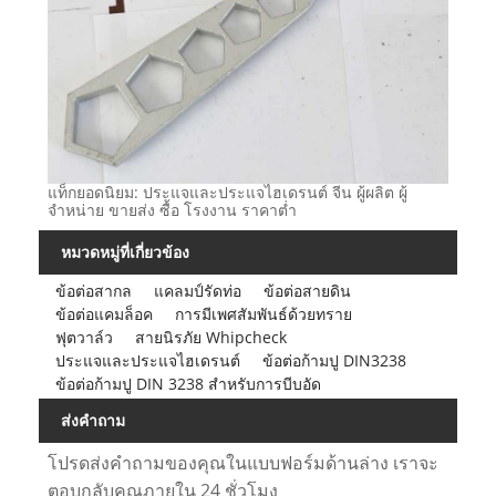
แท็กยอดนิยม: ประแจและประแจไฮเดรนต์ จีน ผู้ผลิต ผู้
จำหน่าย ขายส่ง ซื้อ โรงงาน ราคาต่ำ
หมวดหมู่ที่เกี่ยวข้อง
ข้อต่อสากล
แคลมป์รัดท่อ
ข้อต่อสายดิน
ข้อต่อแคมล็อค
การมีเพศสัมพันธ์ด้วยทราย
ฟุตวาล์ว
สายนิรภัย Whipcheck
ประแจและประแจไฮเดรนต์
ข้อต่อก้ามปู DIN3238
ข้อต่อก้ามปู DIN 3238 สำหรับการบีบอัด
ส่งคำถาม
โปรดส่งคำถามของคุณในแบบฟอร์มด้านล่าง เราจะ
ตอบกลับคุณภายใน 24 ชั่วโมง